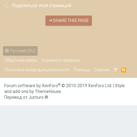
Поделиться этой страницей
SHARE THIS PAGE
Русский (RU)
Обратная связь
Условия и правила
Политика конфиденциальности
Помощь
Главная
R
S
S
®
Forum software by XenForo
© 2010-2019 XenForo Ltd.
|
Style
and add-ons by ThemeHouse
Перевод от Jumuro ®