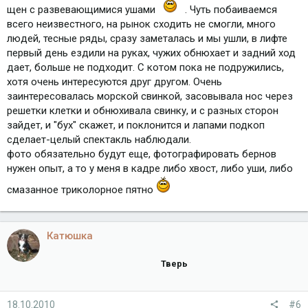
щен с развевающимися ушами
. Чуть побаиваемся
всего неизвестного, на рынок сходить не смогли, много
людей, тесные ряды, сразу заметалась и мы ушли, в лифте
первый день ездили на руках, чужих обнюхает и задний ход
дает, больше не подходит. С котом пока не подружились,
хотя очень интересуются друг другом. Очень
заинтересовалась морской свинкой, засовывала нос через
решетки клетки и обнюхивала свинку, и с разных сторон
зайдет, и "бух" скажет, и поклонится и лапами подкоп
сделает-целый спектакль наблюдали.
фото обязательно будут еще, фотографировать бернов
нужен опыт, а то у меня в кадре либо хвост, либо уши, либо
смазанное триколорное пятно
Катюшка
Тверь
18.10.2010
#6