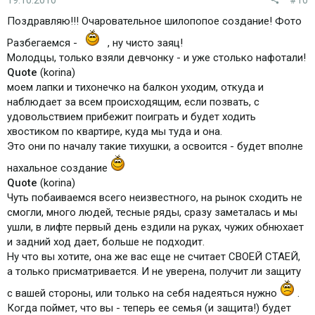
19.10.2010
#10
Поздравляю!!! Очаровательное шилопопое создание! Фото
Разбегаемся -
, ну чисто заяц!
Молодцы, только взяли девчонку - и уже столько нафотали!
Quote
(korina)
моем лапки и тихонечко на балкон уходим, откуда и
наблюдает за всем происходящим, если позвать, с
удовольствием прибежит поиграть и будет ходить
хвостиком по квартире, куда мы туда и она.
Это они по началу такие тихушки, а освоится - будет вполне
нахальное создание
Quote
(korina)
Чуть побаиваемся всего неизвестного, на рынок сходить не
смогли, много людей, тесные ряды, сразу заметалась и мы
ушли, в лифте первый день ездили на руках, чужих обнюхает
и задний ход дает, больше не подходит.
Ну что вы хотите, она же вас еще не считает СВОЕЙ СТАЕЙ,
а только присматривается. И не уверена, получит ли защиту
с вашей стороны, или только на себя надеяться нужно
.
Когда поймет, что вы - теперь ее семья (и защита!) будет