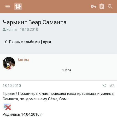
Чарминг Беар Саманта
А
Д
korina
18.10.2010
в
а
т
т
Личные альбомы | суки
о
а
р
н
т
а
е
ч
korina
м
а
ы
л
Dubna
а
18.10.2010
#2
Привет! Позавчера к нам приехала наша красавица и умница
Саманта, по-домашнему Сёма, Сэм.
Родилась 14.04.2010 г