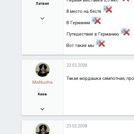
Первая выставка 6,5 мес
Латвия
8 место на бесте
18.02.2008
В Германии
1 759
Город
Латвия
Путешествие в Германию
Вот такие мы
23.02.2008
Такая мордашка симпотная, про
MaNusha
Киев
26.01.2008
303
www.fludilka.ucoz.ua
23.02.2008
Город
Киев