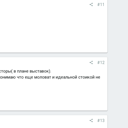
#11
#12
торы( в плане выставок).
 понимаю что еще моловат и идеальной стоикой не
#13