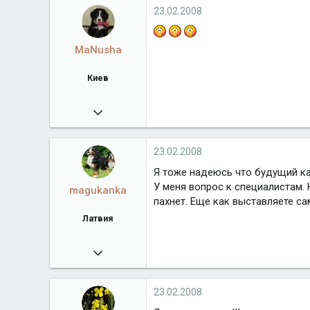
www.fludilka.ucoz.ua
23.02.2008
Город
Киев
MaNusha
Киев
26.01.2008
303
www.fludilka.ucoz.ua
23.02.2008
Город
Киев
Я тоже надеюсь что будущий ка
У меня вопрос к специалистам.
magukanka
пахнет. Еще как выставляете са
Латвия
18.02.2008
1 759
Город
Латвия
23.02.2008