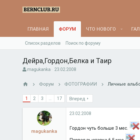
ГЛАВНАЯ
ФОРУМ
ЧТО НОВОГО
ГАЛ
Список разделов
Поиск по форуму
Дейра,Гордон,Белка и Таир
А
Д
magukanka
23.02.2008
в
а
т
т
Форум
ФОТОГРАФИИ
Личные альб
о
а
р
н
1
2
3
...
17
Вперед
т
а
е
ч
м
а
23.02.2008
ы
л
а
Гордон чуть больше 3 мес.
magukanka