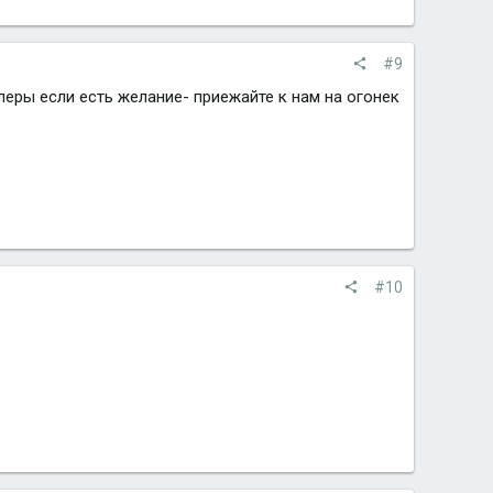
#9
алеры если есть желание- приежайте к нам на огонек
#10