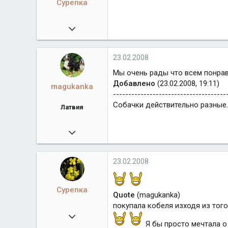
Сурепка
09.02.2008
7 606
23.02.2008
Мы очень рады что всем понра
Добавлено
(23.02.2008, 19:11)
magukanka
-------------------------------------
Собачки действительно разные.
Латвия
18.02.2008
1 759
Город
Латвия
23.02.2008
Сурепка
Quote
(magukanka)
покупала кобеля изходя из того
09.02.2008
Я бы просто мечтала о