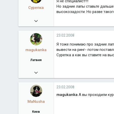
Я не специалист!!!
Но задние лапы ставьте дальше
Сурепка
высокозадости. Но разве такого
09.02.2008
7 606
23.02.2008
Я тоже понимаю про задние лап
вывести на ринг- потом поставл
magukanka
Сурепка а как вы ставите на выс
Латвия
18.02.2008
1 759
Город
Латвия
23.02.2008
magukanka
А вы проходили кур
MaNusha
Киев