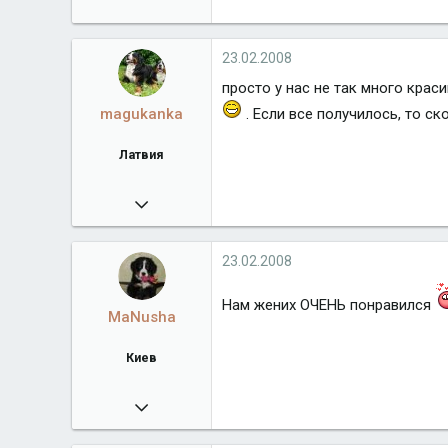
7 606
23.02.2008
просто у нас не так много крас
. Если все получилось, то с
magukanka
Латвия
18.02.2008
1 759
Город
Латвия
23.02.2008
Нам жених ОЧЕНЬ понравился
MaNusha
Киев
26.01.2008
303