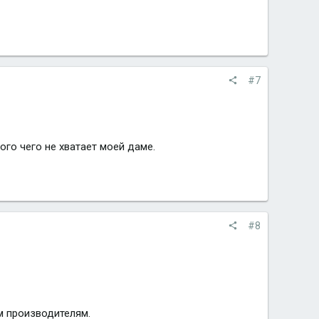
#7
го чего не хватает моей даме.
#8
м производителям.