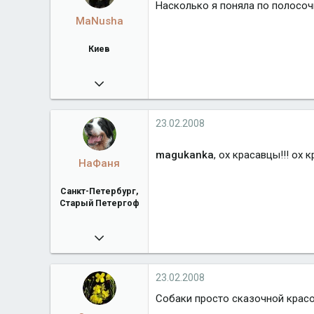
Насколько я поняла по полосоч
MaNusha
Киев
26.01.2008
303
www.fludilka.ucoz.ua
23.02.2008
Город
Киев
magukanka
, ох красавцы!!! ох к
НаФаня
Санкт-Петербург,
Старый Петергоф
14.02.2008
1 021
vkontakte.ru
23.02.2008
Город
Санкт-Петербург, Старый Петергоф
Собаки просто сказочной красо