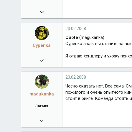
26.01.2008
303
www.fludilka.ucoz.ua
23.02.2008
Город
Киев
Quote
(magukanka)
Сурепка а как вы ставите на выс
Сурепка
Я отдаю хендлеру и ухожу психо
09.02.2008
7 606
23.02.2008
Чесно сказать нет. Все сама. С
пожилого и очень опытного кин
magukanka
стоит в ринге. Команда стоять 
Латвия
18.02.2008
1 759