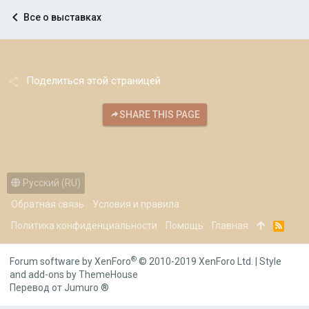
Все о выставках
Поделиться этой страницей
SHARE THIS PAGE
Русский (RU)
Обратная связь
Условия и правила
Политика конфиденциальности
Помощь
Главная
R
S
S
®
Forum software by XenForo
© 2010-2019 XenForo Ltd.
|
Style
and add-ons by ThemeHouse
Перевод от Jumuro ®