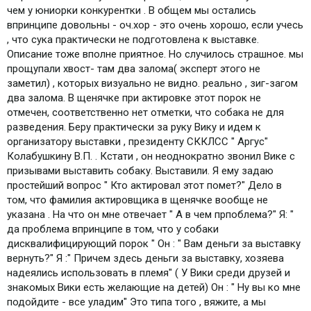
чем у юниорки конкурентки . В общем мы остались
впринципе довольны - оч.хор - это очень хорошо, если учесь
, что сука практически не подготовлена к выставке.
Описание тоже вполне приятное. Но случилось страшное. мы
прощупали хвост- там два залома( эксперт этого не
заметил) , которых визуально не видно. реально , зиг-загом
два залома. В щенячке при актировке этот порок не
отмечен, соответственно нет отметки, что собака не для
разведения. Беру практически за руку Вику и идем к
организатору выставки , президенту СККЛСС " Аргус"
Колабушкину В.П. . Кстати , он неоднократно звонил Вике с
призывами выставить собаку. Выставили. Я ему задаю
простейший вопрос " Кто актировал этот помет?" Дело в
том, что фамилия актировщика в щенячке вообще не
указана . На что он мне отвечает " А в чем прпоблема?" Я: "
да проблема впринципе в том, что у собаки
дисквалифицирующий порок " Он : " Вам деньги за выставку
вернуть?" Я :" Причем здесь деньги за выставку, хозяева
надеялись использовать в племя" ( У Вики среди друзей и
знакомых Вики есть желающие на детей) Он : " Ну вы ко мне
подойдите - все уладим" Это типа того , вяжите, а мы