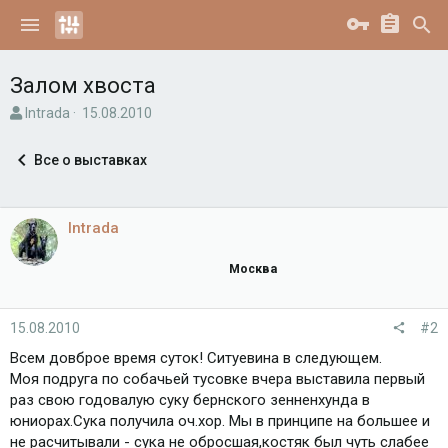
Залом хвоста
А
Д
Intrada
15.08.2010
в
а
т
т
Все о выставках
о
а
р
н
т
а
е
ч
Intrada
м
а
ы
л
Москва
а
15.08.2010
#2
Всем довброе время суток! Ситуевина в следующем.
Моя подруга по собачьей тусовке вчера выставила первый
раз свою годовалую суку бернского зенненхунда в
юниорах.Сука получила оч.хор. Мы в принципе на большее и
не расчитывали - сука не обросшая,костяк был чуть слабее